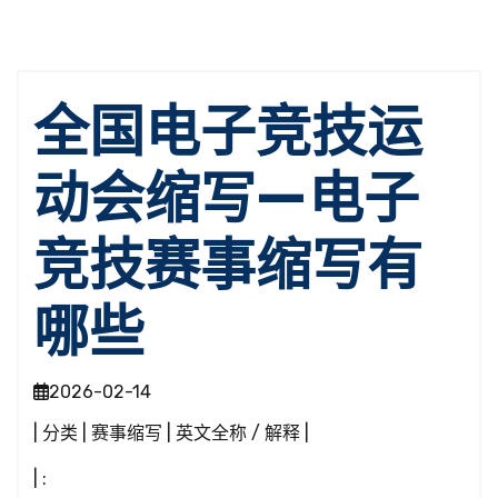
全国电子竞技运
动会缩写—电子
竞技赛事缩写有
哪些
2026-02-14
| 分类 | 赛事缩写 | 英文全称 / 解释 |
| :