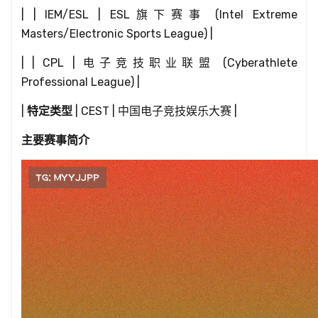
| | IEM/ESL | ESL旗下赛事 (Intel Extreme
Masters/Electronic Sports League) |
| | CPL | 电子竞技职业联盟 (Cyberathlete
Professional League) |
|
特定类型
| CEST | 中国电子竞技娱乐大赛 |
主要赛事简介