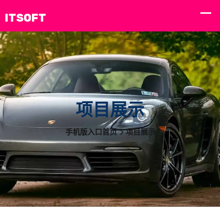
项目展示
手机版入口首页
项目展示