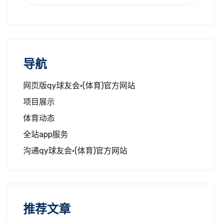
导航
网页版qy球友会·(体育)官方网站
项目展示
体育动态
全站app服务
沟通qy球友会·(体育)官方网站
推荐文章